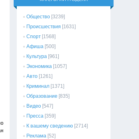
Общество
[3239]
Происшествия
[1631]
Спорт
[1568]
Афиша
[500]
Культура
[961]
Экономика
[1057]
Авто
[1261]
Криминал
[1371]
Образование
[835]
Видео
[547]
Пресса
[359]
по
К вашему сведению
[2714]
ан
Реклама
[52]