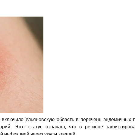
 включило Ульяновскую область в перечень эндемичных 
рий. Этот статус означает, что в регионе зафиксиров
й инфекцией через укусы клещей.