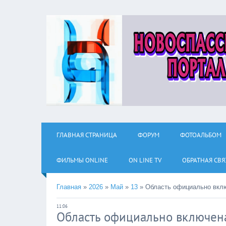
ГЛАВНАЯ СТРАНИЦА
ФОРУМ
ФОТОАЛЬБОМ
ФИЛЬМЫ ОNLINE
ON LINE TV
ОБРАТНАЯ СВЯ
Главная
»
2026
»
Май
»
13
»
Область официально вкл
11:06
Область официально включен