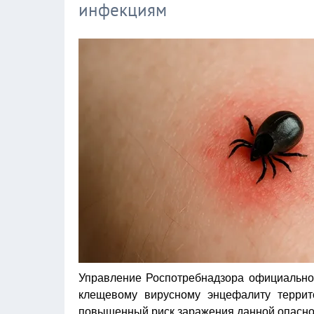
инфекциям
Управление Роспотребнадзора официально
клещевому вирусному энцефалиту террито
повышенный риск заражения данной опасно