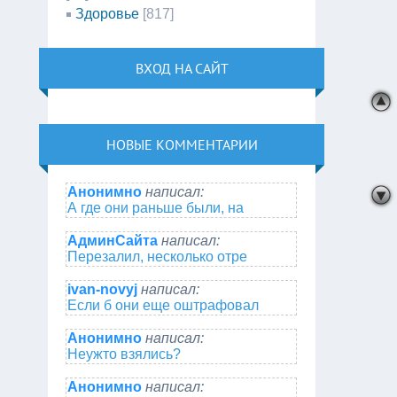
Здоровье
[817]
ВХОД НА САЙТ
НОВЫЕ КОММЕНТАРИИ
Анонимно
написал:
А где они раньше были, на
АдминСайта
написал:
Перезалил, несколько отре
ivan-novyj
написал:
Если б они еще оштрафовал
Анонимно
написал:
Неужто взялись?
Анонимно
написал: