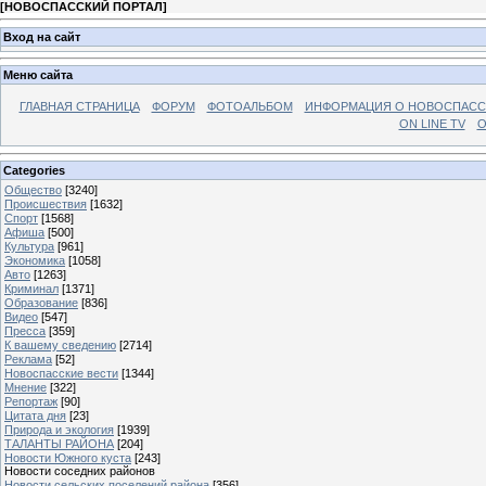
[
НОВОСПАССКИЙ ПОРТАЛ
]
Вход на сайт
Меню сайта
ГЛАВНАЯ СТРАНИЦА
ФОРУМ
ФОТОАЛЬБОМ
ИНФОРМАЦИЯ О НОВОСПАС
ON LINE TV
О
Categories
Общество
[3240]
Происшествия
[1632]
Спорт
[1568]
Афиша
[500]
Культура
[961]
Экономика
[1058]
Авто
[1263]
Криминал
[1371]
Образование
[836]
Видео
[547]
Пресса
[359]
К вашему сведению
[2714]
Реклама
[52]
Новоспасские вести
[1344]
Мнение
[322]
Репортаж
[90]
Цитата дня
[23]
Природа и экология
[1939]
ТАЛАНТЫ РАЙОНА
[204]
Новости Южного куста
[243]
Новости соседних районов
Новости сельских поселений района
[356]