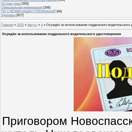
Острая тема
[355]
Официальная информация
[266]
ПО СЛЕДАМ НАШИХ ПУБЛИКАЦИЙ
[66]
Здоровье
[817]
Главная
»
2025
»
Август
»
4
» Осуждён за использование поддельного водительского 
Осуждён за использование поддельного водительского удостоверения
Приговором Новоспасск