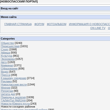
[
НОВОСПАССКИЙ ПОРТАЛ
]
Вход на сайт
Меню сайта
ГЛАВНАЯ СТРАНИЦА
ФОРУМ
ФОТОАЛЬБОМ
ИНФОРМАЦИЯ О НОВОСПАС
ON LINE TV
О
Categories
Общество
[3240]
Происшествия
[1631]
Спорт
[1568]
Афиша
[500]
Культура
[961]
Экономика
[1057]
Авто
[1263]
Криминал
[1371]
Образование
[836]
Видео
[547]
Пресса
[359]
К вашему сведению
[2714]
Реклама
[52]
Новоспасские вести
[1344]
Мнение
[322]
Репортаж
[90]
Цитата дня
[23]
Природа и экология
[1939]
ТАЛАНТЫ РАЙОНА
[204]
Новости Южного куста
[243]
Новости соседних районов
Новости сельских поселений района
[356]