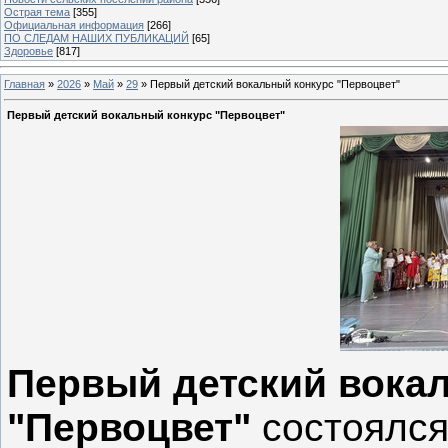
Острая тема
[355]
Официальная информация
[266]
ПО СЛЕДАМ НАШИХ ПУБЛИКАЦИЙ
[65]
Здоровье
[817]
Главная
»
2026
»
Май
»
29
» Первый детский вокальный конкурс "Первоцвет"
Первый детский вокальный конкурс "Первоцвет"
Первый детский вока
"Первоцвет"
состоялся