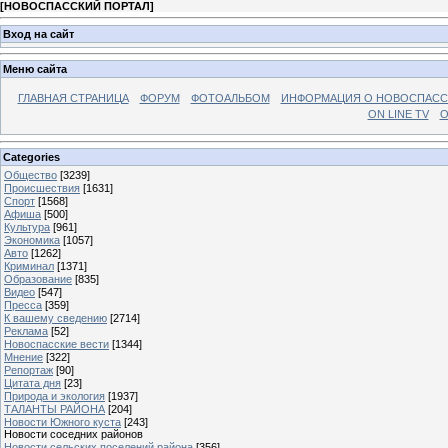
[
НОВОСПАССКИЙ ПОРТАЛ
]
Вход на сайт
Меню сайта
ГЛАВНАЯ СТРАНИЦА
ФОРУМ
ФОТОАЛЬБОМ
ИНФОРМАЦИЯ О НОВОСПАС
ON LINE TV
О
Categories
Общество
[3239]
Происшествия
[1631]
Спорт
[1568]
Афиша
[500]
Культура
[961]
Экономика
[1057]
Авто
[1262]
Криминал
[1371]
Образование
[835]
Видео
[547]
Пресса
[359]
К вашему сведению
[2714]
Реклама
[52]
Новоспасские вести
[1344]
Мнение
[322]
Репортаж
[90]
Цитата дня
[23]
Природа и экология
[1937]
ТАЛАНТЫ РАЙОНА
[204]
Новости Южного куста
[243]
Новости соседних районов
Новости сельских поселений района
[356]