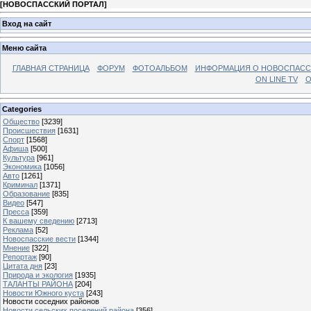
[
НОВОСПАССКИЙ ПОРТАЛ
]
Вход на сайт
Меню сайта
ГЛАВНАЯ СТРАНИЦА
ФОРУМ
ФОТОАЛЬБОМ
ИНФОРМАЦИЯ О НОВОСПАС
ON LINE TV
О
Categories
Общество
[3239]
Происшествия
[1631]
Спорт
[1568]
Афиша
[500]
Культура
[961]
Экономика
[1056]
Авто
[1261]
Криминал
[1371]
Образование
[835]
Видео
[547]
Пресса
[359]
К вашему сведению
[2713]
Реклама
[52]
Новоспасские вести
[1344]
Мнение
[322]
Репортаж
[90]
Цитата дня
[23]
Природа и экология
[1935]
ТАЛАНТЫ РАЙОНА
[204]
Новости Южного куста
[243]
Новости соседних районов
Новости сельских поселений района
[356]