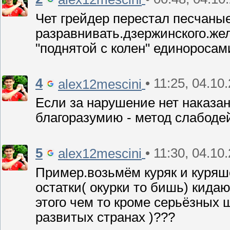
Чет грейдер перестал песчаны
разравнивать.дзержинского.же
"поднятой с колен" единоросам
4
• 11:25, 04.10
alex12mescini
Если за нарушение нет наказан
благоразумию - метод слабод
5
• 11:30, 04.10
alex12mescini
Пример.возьмём куряк и куряш
остатки( окурки то бишь) кидаю
этого чем то кроме серьёзных 
развитых странах )???