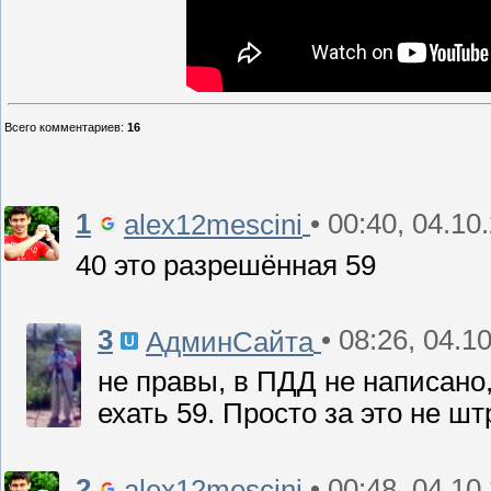
Всего комментариев
:
16
1
• 00:40, 04.10
alex12mescini
40 это разрешённая 59
3
• 08:26, 04.1
АдминСайта
не правы, в ПДД не написано,
ехать 59. Просто за это не ш
2
• 00:48, 04.10
alex12mescini