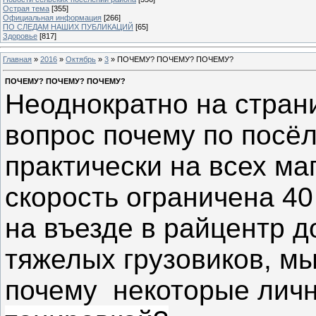
Острая тема
[355]
Официальная информация
[266]
ПО СЛЕДАМ НАШИХ ПУБЛИКАЦИЙ
[65]
Здоровье
[817]
Главная
»
2016
»
Октябрь
»
3
» ПОЧЕМУ? ПОЧЕМУ? ПОЧЕМУ?
ПОЧЕМУ? ПОЧЕМУ? ПОЧЕМУ?
Неоднократно на стран
вопрос почему по посёл
практически на всех ма
скорость ограничена 40
на въезде в райцентр д
тяжелых грузовиков, мы
почему некоторые лич