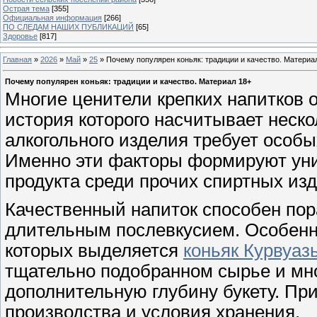
Острая тема
[355]
Официальная информация
[266]
ПО СЛЕДАМ НАШИХ ПУБЛИКАЦИЙ
[65]
Здоровье
[817]
Главная
»
2026
»
Май
»
25
» Почему популярен коньяк: традиции и качество. Материа
Почему популярен коньяк: традиции и качество. Материал 18+
Многие ценители крепких напитков 
история которого насчитывает неско
алкогольного изделия требует особы
Именно эти факторы формируют уни
продукта среди прочих спиртных из
Качественный напиток способен пора
длительным послевкусием. Особенн
которых выделяется
коньяк Курвуаз
тщательно подобранном сырье и мно
дополнительную глубину букету. Пр
производства и условия хранения.