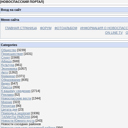
[
НОВОСПАССКИЙ ПОРТАЛ
]
Вход на сайт
Меню сайта
ГЛАВНАЯ СТРАНИЦА
ФОРУМ
ФОТОАЛЬБОМ
ИНФОРМАЦИЯ О НОВОСПАС
ON LINE TV
О
Categories
Общество
[3239]
Происшествия
[1631]
Спорт
[1568]
Афиша
[500]
Культура
[961]
Экономика
[1057]
Авто
[1262]
Криминал
[1371]
Образование
[835]
Видео
[547]
Пресса
[359]
К вашему сведению
[2714]
Реклама
[52]
Новоспасские вести
[1344]
Мнение
[322]
Репортаж
[90]
Цитата дня
[23]
Природа и экология
[1936]
ТАЛАНТЫ РАЙОНА
[204]
Новости Южного куста
[243]
Новости соседних районов
Новости сельских поселений района
[356]