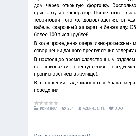
дом через открытую форточку. Воспользо
приставку и перфоратор. После этого: выс
территории того же домовладения, оттуда
кабель, сварочный аппарат и бензопилу. 
более 100 тысяч рублей.
В ходе проведения оперативно-розыскных м
совершении данного преступления задержал
В настоящее время следственным отделом
по признакам преступления, предусм
проникновением в жилище).
В отношении задержанного избрана мера
поведении.
Криминал
204
АдминСайта
0.0
/
0
Всего комментариев
:
0