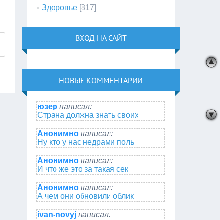
Здоровье
[817]
ВХОД НА САЙТ
НОВЫЕ КОММЕНТАРИИ
юзер
написал:
Страна должна знать своих
Анонимно
написал:
Ну кто у нас недрами поль
Анонимно
написал:
И что же это за такая сек
Анонимно
написал:
А чем они обновили облик
ivan-novyj
написал: