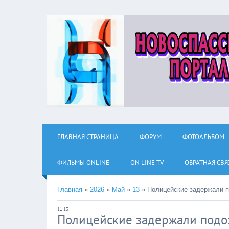
ГЛАВНАЯ СТРАНИЦА
ФОРУМ
ФОТОАЛЬБОМ
ФИЛЬМЫ ОNLINE
ON LINE TV
ОБРАТНАЯ СВЯ
Главная
»
2026
»
Май
»
13
»
Полицейские задержали п
11:13
Полицейские задержали подо