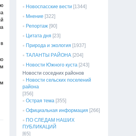
ую
Новоспасские вести
[1344]
на
Мнение
[322]
ый
Репортаж
[90]
ла
Цитата дня
[23]
 в
Природа и экология
[1937]
ТАЛАНТЫ РАЙОНА
[204]
ло
Новости Южного куста
[243]
ым
Новости соседних районов
Новости сельских поселений
ем
района
[356]
Острая тема
[355]
Официальная информация
[266]
ПО СЛЕДАМ НАШИХ
ПУБЛИКАЦИЙ
[65]