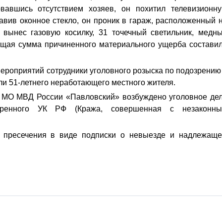
вавшись отсутствием хозяев, он похитил телевизионн
тавив оконное стекло, он проник в гараж, расположенный 
 вынес газовую косилку, 31 точечный светильник, медн
Общая сумма причиненного материального ущерба состави
ероприятий сотрудники уголовного розыска по подозрению
и 51-летнего неработающего местного жителя.
 МО МВД России «Павловский» возбуждено уголовное де
отренного УК РФ (Кража, совершенная с незаконн
 пресечения в виде подписки о невыезде и надлежащ