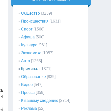
Общество
[3239]
Происшествия
[1631]
Спорт
[1568]
Афиша
[500]
Культура
[961]
Экономика
[1057]
Авто
[1263]
Криминал
[1371]
Образование
[835]
Видео
[547]
ка
Пресса
[359]
 и
К вашему сведению
[2714]
Реклама
[52]
ой