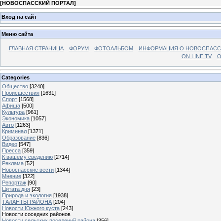
[
НОВОСПАССКИЙ ПОРТАЛ
]
Вход на сайт
Меню сайта
ГЛАВНАЯ СТРАНИЦА
ФОРУМ
ФОТОАЛЬБОМ
ИНФОРМАЦИЯ О НОВОСПАС
ON LINE TV
О
Categories
Общество
[3240]
Происшествия
[1631]
Спорт
[1568]
Афиша
[500]
Культура
[961]
Экономика
[1057]
Авто
[1263]
Криминал
[1371]
Образование
[836]
Видео
[547]
Пресса
[359]
К вашему сведению
[2714]
Реклама
[52]
Новоспасские вести
[1344]
Мнение
[322]
Репортаж
[90]
Цитата дня
[23]
Природа и экология
[1938]
ТАЛАНТЫ РАЙОНА
[204]
Новости Южного куста
[243]
Новости соседних районов
Новости сельских поселений района
[356]