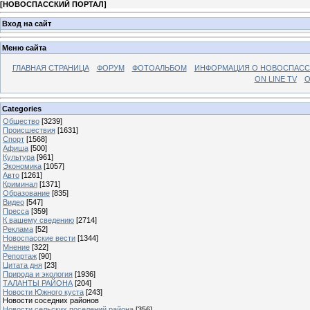
[
НОВОСПАССКИЙ ПОРТАЛ
]
Вход на сайт
Меню сайта
ГЛАВНАЯ СТРАНИЦА
ФОРУМ
ФОТОАЛЬБОМ
ИНФОРМАЦИЯ О НОВОСПАС
ON LINE TV
О
Categories
Общество
[3239]
Происшествия
[1631]
Спорт
[1568]
Афиша
[500]
Культура
[961]
Экономика
[1057]
Авто
[1261]
Криминал
[1371]
Образование
[835]
Видео
[547]
Пресса
[359]
К вашему сведению
[2714]
Реклама
[52]
Новоспасские вести
[1344]
Мнение
[322]
Репортаж
[90]
Цитата дня
[23]
Природа и экология
[1936]
ТАЛАНТЫ РАЙОНА
[204]
Новости Южного куста
[243]
Новости соседних районов
Новости сельских поселений района
[356]