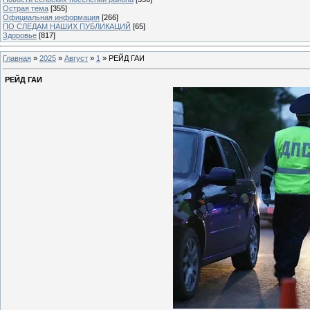
Острая тема
[355]
Официальная информация
[266]
ПО СЛЕДАМ НАШИХ ПУБЛИКАЦИЙ
[65]
Здоровье
[817]
Главная
»
2025
»
Август
»
1
» РЕЙД ГАИ
РЕЙД ГАИ