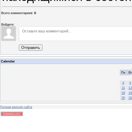
Всего комментариев
:
0
Войдите:
Отправить
Calendar
Пн
Вт
4
5
11
12
18
19
25
26
Полная версия сайта