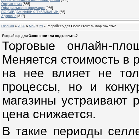
Острая тема
[355]
Официальная информация
[266]
ПО СЛЕДАМ НАШИХ ПУБЛИКАЦИЙ
[65]
Здоровье
[817]
Главная
»
2026
»
Май
»
29
» Репрайсер для Озон: стоит ли подключать?
Репрайсер для Озон: стоит ли подключать?
Торговые онлайн-пло
Меняется стоимость в 
на нее влияет не тол
процессы, но и конку
магазины устраивают р
цена снижается.
В такие периоды селле