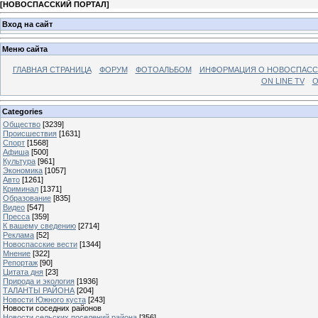
[
НОВОСПАССКИЙ ПОРТАЛ
]
Вход на сайт
Меню сайта
ГЛАВНАЯ СТРАНИЦА
ФОРУМ
ФОТОАЛЬБОМ
ИНФОРМАЦИЯ О НОВОСПАС
ON LINE TV
О
Categories
Общество
[3239]
Происшествия
[1631]
Спорт
[1568]
Афиша
[500]
Культура
[961]
Экономика
[1057]
Авто
[1261]
Криминал
[1371]
Образование
[835]
Видео
[547]
Пресса
[359]
К вашему сведению
[2714]
Реклама
[52]
Новоспасские вести
[1344]
Мнение
[322]
Репортаж
[90]
Цитата дня
[23]
Природа и экология
[1936]
ТАЛАНТЫ РАЙОНА
[204]
Новости Южного куста
[243]
Новости соседних районов
Новости сельских поселений района
[356]