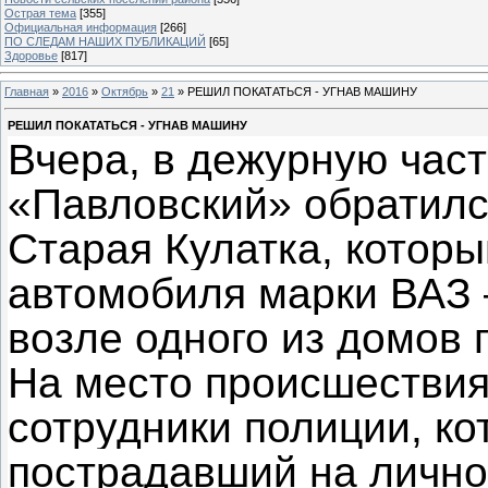
Острая тема
[355]
Официальная информация
[266]
ПО СЛЕДАМ НАШИХ ПУБЛИКАЦИЙ
[65]
Здоровье
[817]
Главная
»
2016
»
Октябрь
»
21
» РЕШИЛ ПОКАТАТЬСЯ - УГНАВ МАШИНУ
РЕШИЛ ПОКАТАТЬСЯ - УГНАВ МАШИНУ
Вчера, в дежурную час
«Павловский» обратился
Старая Кулатка, которы
автомобиля марки ВАЗ 
возле одного из домов 
На место происшестви
сотрудники полиции, ко
пострадавший на лично