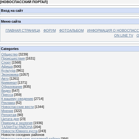
[
НОВОСПАССКИЙ ПОРТАЛ
]
Вход на сайт
Меню сайта
ГЛАВНАЯ СТРАНИЦА
ФОРУМ
ФОТОАЛЬБОМ
ИНФОРМАЦИЯ О НОВОСПАС
ON LINE TV
О
Categories
Общество
[3239]
Происшествия
[1631]
Спорт
[1568]
Афиша
[500]
Культура
[961]
Экономика
[1057]
Авто
[1261]
Криминал
[1371]
Образование
[835]
Видео
[547]
Пресса
[359]
К вашему сведению
[2714]
Реклама
[52]
Новоспасские вести
[1344]
Мнение
[322]
Репортаж
[90]
Цитата дня
[23]
Природа и экология
[1936]
ТАЛАНТЫ РАЙОНА
[204]
Новости Южного куста
[243]
Новости соседних районов
Новости сельских поселений района
[356]