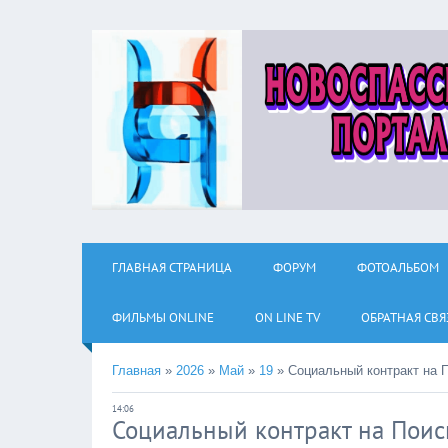
ГЛАВНАЯ СТРАНИЦА
ФОРУМ
ФОТОАЛЬБОМ
ФИЛЬМЫ ОNLINE
ON LINE TV
ОБРАТНАЯ СВЯ
Главная
»
2026
»
Май
»
19
»
Социальный контракт на 
14:06
Социальный контракт на Поис