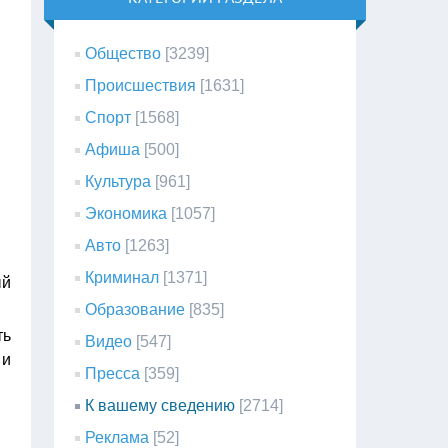
Общество
[3239]
Происшествия
[1631]
Спорт
[1568]
Афиша
[500]
Культура
[961]
Экономика
[1057]
Авто
[1263]
Криминал
[1371]
ый
Образование
[835]
ть
Видео
[547]
 и
Пресса
[359]
К вашему сведению
[2714]
Реклама
[52]