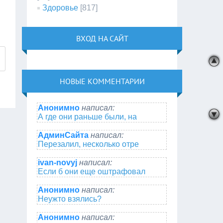
Здоровье
[817]
ВХОД НА САЙТ
НОВЫЕ КОММЕНТАРИИ
Анонимно
написал:
А где они раньше были, на
АдминСайта
написал:
Перезалил, несколько отре
ivan-novyj
написал:
Если б они еще оштрафовал
Анонимно
написал:
Неужто взялись?
Анонимно
написал: