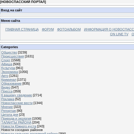
[
НОВОСПАССКИЙ ПОРТАЛ
]
Вход на сайт
Меню сайта
ГЛАВНАЯ СТРАНИЦА
ФОРУМ
ФОТОАЛЬБОМ
ИНФОРМАЦИЯ О НОВОСПАС
ON LINE TV
О
Categories
Общество
[3239]
Происшествия
[1631]
Спорт
[1568]
Афиша
[500]
Культура
[961]
Экономика
[1056]
Авто
[1261]
Криминал
[1371]
Образование
[835]
Видео
[547]
Пресса
[359]
К вашему сведению
[2714]
Реклама
[52]
Новоспасские вести
[1344]
Мнение
[322]
Репортаж
[90]
Цитата дня
[23]
Природа и экология
[1936]
ТАЛАНТЫ РАЙОНА
[204]
Новости Южного куста
[243]
Новости соседних районов
Новости сельских поселений района
[356]