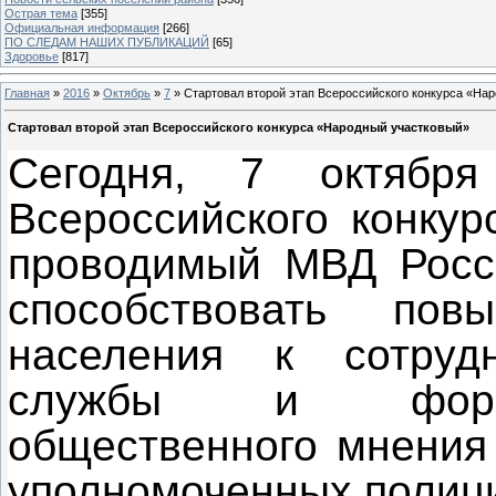
Острая тема
[355]
Официальная информация
[266]
ПО СЛЕДАМ НАШИХ ПУБЛИКАЦИЙ
[65]
Здоровье
[817]
Главная
»
2016
»
Октябрь
»
7
» Стартовал второй этап Всероссийского конкурса «На
Стартовал второй этап Всероссийского конкурса «Народный участковый»
Сегодня, 7 октября
Всероссийского конкур
проводимый МВД Росси
способствовать по
населения к сотруд
службы и формир
общественного мнения 
уполномоченных полиц