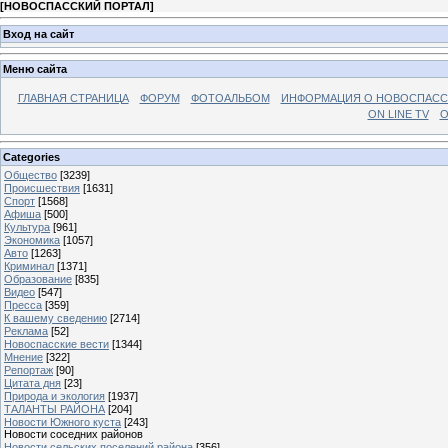
[
НОВОСПАССКИЙ ПОРТАЛ
]
Вход на сайт
Меню сайта
ГЛАВНАЯ СТРАНИЦА
ФОРУМ
ФОТОАЛЬБОМ
ИНФОРМАЦИЯ О НОВОСПАС
ON LINE TV
О
Categories
Общество
[3239]
Происшествия
[1631]
Спорт
[1568]
Афиша
[500]
Культура
[961]
Экономика
[1057]
Авто
[1263]
Криминал
[1371]
Образование
[835]
Видео
[547]
Пресса
[359]
К вашему сведению
[2714]
Реклама
[52]
Новоспасские вести
[1344]
Мнение
[322]
Репортаж
[90]
Цитата дня
[23]
Природа и экология
[1937]
ТАЛАНТЫ РАЙОНА
[204]
Новости Южного куста
[243]
Новости соседних районов
Новости сельских поселений района
[356]