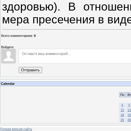
здоровью). В отношен
мера пресечения в виде
Всего комментариев
:
0
Войдите:
Отправить
Calendar
Пн
Вт
4
5
11
12
18
19
25
26
Полная версия сайта