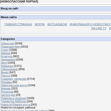
[
НОВОСПАССКИЙ ПОРТАЛ
]
Вход на сайт
Меню сайта
ГЛАВНАЯ СТРАНИЦА
ФОРУМ
ФОТОАЛЬБОМ
ИНФОРМАЦИЯ О НОВОСПАС
ON LINE TV
О
Categories
Общество
[3240]
Происшествия
[1632]
Спорт
[1568]
Афиша
[500]
Культура
[961]
Экономика
[1058]
Авто
[1263]
Криминал
[1371]
Образование
[836]
Видео
[547]
Пресса
[359]
К вашему сведению
[2714]
Реклама
[52]
Новоспасские вести
[1344]
Мнение
[322]
Репортаж
[90]
Цитата дня
[23]
Природа и экология
[1939]
ТАЛАНТЫ РАЙОНА
[204]
Новости Южного куста
[243]
Новости соседних районов
Новости сельских поселений района
[356]