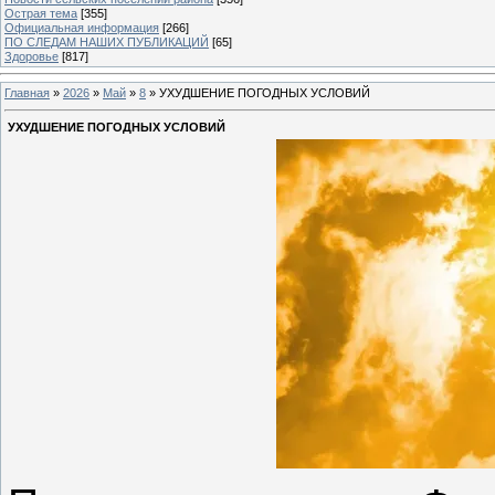
Острая тема
[355]
Официальная информация
[266]
ПО СЛЕДАМ НАШИХ ПУБЛИКАЦИЙ
[65]
Здоровье
[817]
Главная
»
2026
»
Май
»
8
» УХУДШЕНИЕ ПОГОДНЫХ УСЛОВИЙ
УХУДШЕНИЕ ПОГОДНЫХ УСЛОВИЙ