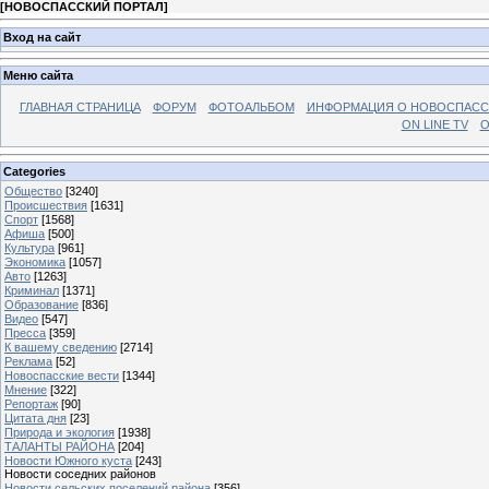
[
НОВОСПАССКИЙ ПОРТАЛ
]
Вход на сайт
Меню сайта
ГЛАВНАЯ СТРАНИЦА
ФОРУМ
ФОТОАЛЬБОМ
ИНФОРМАЦИЯ О НОВОСПАС
ON LINE TV
О
Categories
Общество
[3240]
Происшествия
[1631]
Спорт
[1568]
Афиша
[500]
Культура
[961]
Экономика
[1057]
Авто
[1263]
Криминал
[1371]
Образование
[836]
Видео
[547]
Пресса
[359]
К вашему сведению
[2714]
Реклама
[52]
Новоспасские вести
[1344]
Мнение
[322]
Репортаж
[90]
Цитата дня
[23]
Природа и экология
[1938]
ТАЛАНТЫ РАЙОНА
[204]
Новости Южного куста
[243]
Новости соседних районов
Новости сельских поселений района
[356]