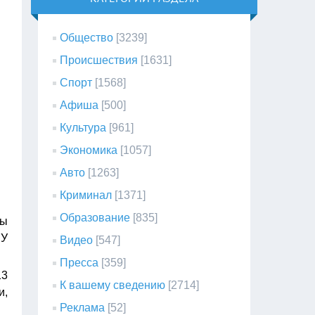
Общество
[3239]
Происшествия
[1631]
Спорт
[1568]
Афиша
[500]
Культура
[961]
Экономика
[1057]
Авто
[1263]
Криминал
[1371]
Образование
[835]
ды
БУ
Видео
[547]
Пресса
[359]
13
К вашему сведению
[2714]
и,
Реклама
[52]