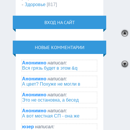
Здоровье
[817]
ВХОД НА САЙТ
НОВЫЕ КОММЕНТАРИИ
Анонимно
написал:
Вся грязь будет в этом &q
Анонимно
написал:
А цвет? Похуже не могли в
Анонимно
написал:
Это не остановка, а бесед
Анонимно
написал:
А вот местная СП - она же
юзер
написал: