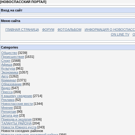
[
НОВОСПАССКИЙ ПОРТАЛ
]
Вход на сайт
Меню сайта
ГЛАВНАЯ СТРАНИЦА
ФОРУМ
ФОТОАЛЬБОМ
ИНФОРМАЦИЯ О НОВОСПАС
ON LINE TV
О
Categories
Общество
[3239]
Происшествия
[1631]
Спорт
[1568]
Афиша
[500]
Культура
[961]
Экономика
[1057]
Авто
[1262]
Криминал
[1371]
Образование
[835]
Видео
[547]
Пресса
[359]
К вашему сведению
[2714]
Реклама
[52]
Новоспасские вести
[1344]
Мнение
[322]
Репортаж
[90]
Цитата дня
[23]
Природа и экология
[1936]
ТАЛАНТЫ РАЙОНА
[204]
Новости Южного куста
[243]
Новости соседних районов
Новости сельских поселений района
[356]