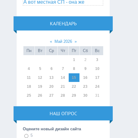
А вот местная СП - она же
КАЛЕНДАРЬ
«
Май 2026
»
Пн
Вт
Ср
Чт
Пт
Сб
Вс
1
2
3
4
5
6
7
8
9
10
11
12
13
14
15
16
17
18
19
20
21
22
23
24
25
26
27
28
29
30
31
НАШ ОПРОС
Оцените новый дизайн сайта
5