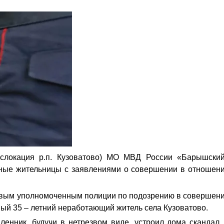
ислокация р.п. Кузоватово) МО МВД России «Барышски
стные жительницы с заявлениями о совершении в отношен
овым уполномоченным полиции по подозрению в совершен
ый 35 – летний неработающий житель села Кузоватово.
енник, будучи в нетрезвом виде, устроил дома скандал,