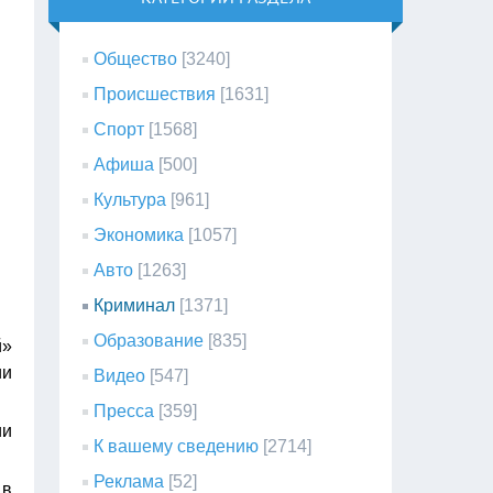
Общество
[3240]
Происшествия
[1631]
Спорт
[1568]
Афиша
[500]
Культура
[961]
Экономика
[1057]
Авто
[1263]
Криминал
[1371]
Образование
[835]
й»
ии
Видео
[547]
Пресса
[359]
ии
К вашему сведению
[2714]
Реклама
[52]
 в