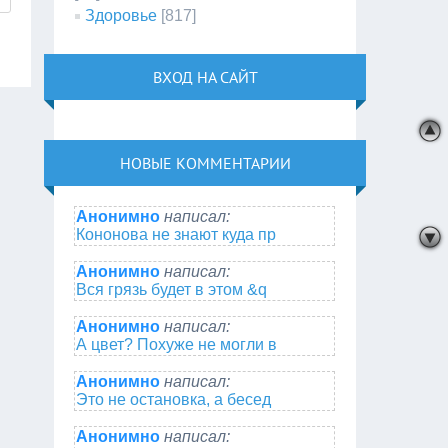
Здоровье
[817]
ВХОД НА САЙТ
НОВЫЕ КОММЕНТАРИИ
Анонимно
написал:
Кононова не знают куда пр
Анонимно
написал:
Вся грязь будет в этом &q
Анонимно
написал:
А цвет? Похуже не могли в
Анонимно
написал:
Это не остановка, а бесед
Анонимно
написал: