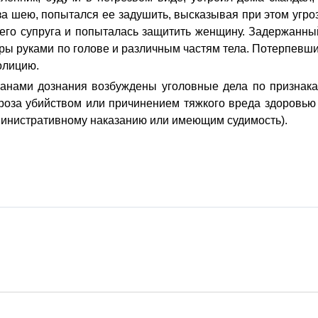
за шею, попытался ее задушить, высказывая при этом угро
 его супруга и попыталась защитить женщину. Задержанны
ры руками по голове и различным частям тела. Потерпевш
олицию.
анами дознания возбуждены уголовные дела по признак
роза убийством или причинением тяжкого вреда здоровью
министративному наказанию или имеющим судимость).