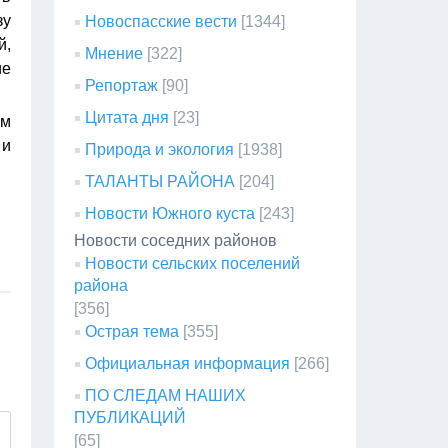
зу
Новоспасские вести
[1344]
й,
Мнение
[322]
ие
Репортаж
[90]
Цитата дня
[23]
ам
 и
Природа и экология
[1938]
ТАЛАНТЫ РАЙОНА
[204]
Новости Южного куста
[243]
Новости соседних районов
Новости сельских поселений
района
[356]
Острая тема
[355]
Официальная информация
[266]
ПО СЛЕДАМ НАШИХ
ПУБЛИКАЦИЙ
[65]