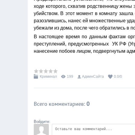
ходе которого, схватив родственницу жены 
убийством. В этот момент в комнату зашла
разозлившись, нанес ей множественные уда
убежали из дома, после чего обратились в п
В настоящее время по данным фактам орг
преступлений, предусмотренных УК РФ (Уг
нанесение побоев лицом, подвергнутым ад
Криминал
199
АдминСайта
0.0
/
0
Всего комментариев
:
0
Войдите: