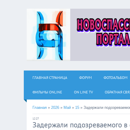
ГЛАВНАЯ СТРАНИЦА
ФОРУМ
ФОТОАЛЬБОМ
ФИЛЬМЫ ОNLINE
ON LINE TV
ОБРАТНАЯ СВЯ
Главная
»
2026
»
Май
»
15
»
Задержали подозреваемог
12:27
Задержали подозреваемого в