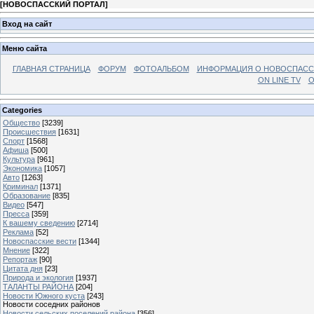
[
НОВОСПАССКИЙ ПОРТАЛ
]
Вход на сайт
Меню сайта
ГЛАВНАЯ СТРАНИЦА
ФОРУМ
ФОТОАЛЬБОМ
ИНФОРМАЦИЯ О НОВОСПАС
ON LINE TV
О
Categories
Общество
[3239]
Происшествия
[1631]
Спорт
[1568]
Афиша
[500]
Культура
[961]
Экономика
[1057]
Авто
[1263]
Криминал
[1371]
Образование
[835]
Видео
[547]
Пресса
[359]
К вашему сведению
[2714]
Реклама
[52]
Новоспасские вести
[1344]
Мнение
[322]
Репортаж
[90]
Цитата дня
[23]
Природа и экология
[1937]
ТАЛАНТЫ РАЙОНА
[204]
Новости Южного куста
[243]
Новости соседних районов
Новости сельских поселений района
[356]