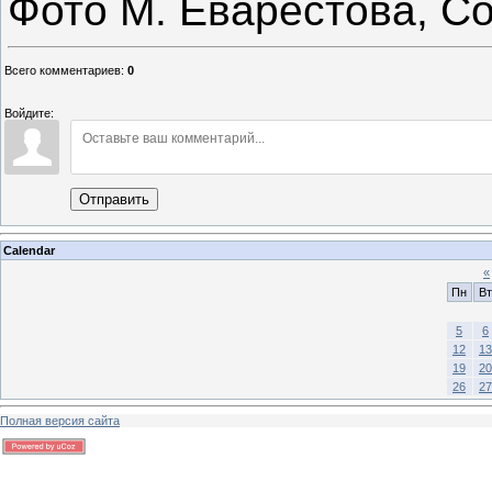
Фото М. Еварестова, С
Всего комментариев
:
0
Войдите:
Отправить
Calendar
«
Пн
Вт
5
6
12
13
19
20
26
27
Полная версия сайта