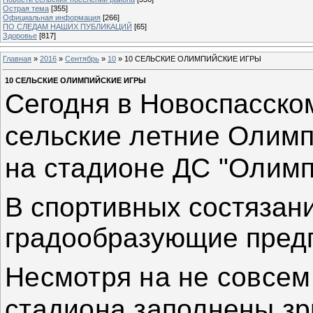
Острая тема
[355]
Официальная информация
[266]
ПО СЛЕДАМ НАШИХ ПУБЛИКАЦИЙ
[65]
Здоровье
[817]
Главная
»
2016
»
Сентябрь
»
10
» 10 СЕЛЬСКИЕ ОЛИМПИЙСКИЕ ИГРЫ
10 СЕЛЬСКИЕ ОЛИМПИЙСКИЕ ИГРЫ
Сегодня в Новоспасско
сельские летние Олимп
на стадионе ДС "Олимп
В спортивных состязан
градообразующие предп
Несмотря на не совсем 
стадиона заполнены зр