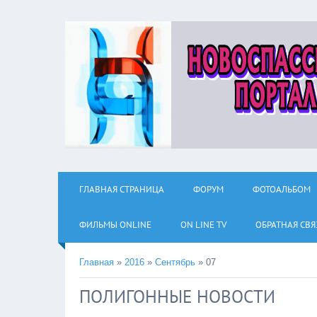
ГЛАВНАЯ СТРАНИЦА
ФОРУМ
ФОТОАЛЬБОМ
ФИЛЬМЫ ОNLINE
ON LINE TV
ОБРАТНАЯ СВЯ
Главная
»
2016
»
Сентябрь
»
07
ПОЛИГОННЫЕ НОВОСТИ