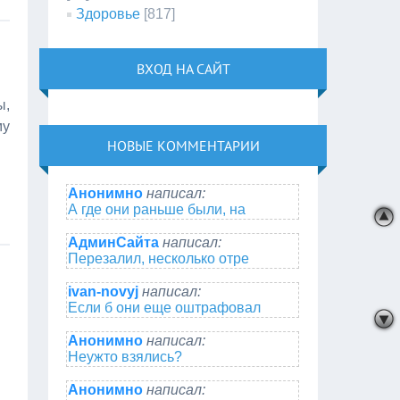
Здоровье
[817]
ВХОД НА САЙТ
ы,
му
НОВЫЕ КОММЕНТАРИИ
Анонимно
написал:
А где они раньше были, на
АдминСайта
написал:
Перезалил, несколько отре
ivan-novyj
написал:
Если б они еще оштрафовал
Анонимно
написал:
Неужто взялись?
Анонимно
написал: