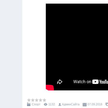
Спорт
1132
АдминСайта
07.09.2016