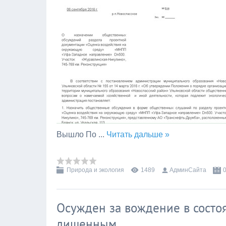
Вышло По
...
Читать дальше »
Природа и экология
1489
АдминСайта
Осужден за вождение в состо
лишенным