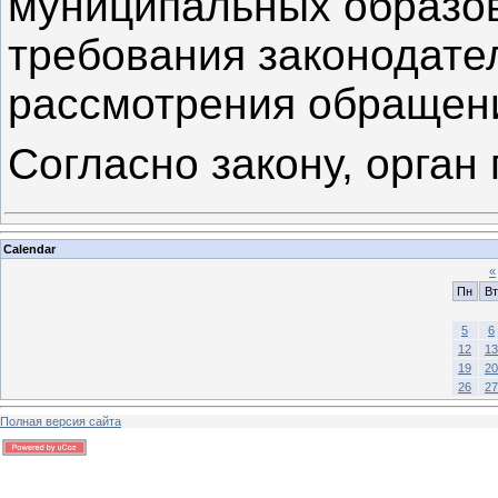
муниципальных образо
требования законодате
рассмотрения обращени
Согласно закону, орган 
Calendar
«
Пн
Вт
5
6
12
13
19
20
26
27
Полная версия сайта