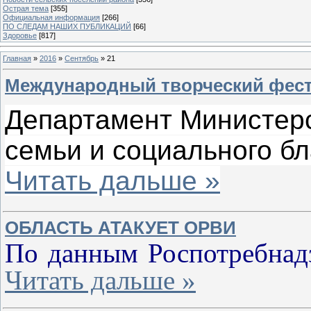
Острая тема
[355]
Официальная информация
[266]
ПО СЛЕДАМ НАШИХ ПУБЛИКАЦИЙ
[66]
Здоровье
[817]
Главная
»
2016
»
Сентябрь
»
21
Международный творческий фест
Департамент Министерс
семьи и социального б
Читать дальше »
ОБЛАСТЬ АТАКУЕТ ОРВИ
По данным Роспотребнад
Читать дальше »