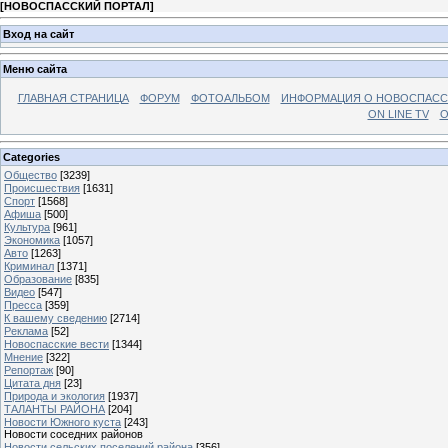
[
НОВОСПАССКИЙ ПОРТАЛ
]
Вход на сайт
Меню сайта
ГЛАВНАЯ СТРАНИЦА
ФОРУМ
ФОТОАЛЬБОМ
ИНФОРМАЦИЯ О НОВОСПАС
ON LINE TV
О
Categories
Общество
[3239]
Происшествия
[1631]
Спорт
[1568]
Афиша
[500]
Культура
[961]
Экономика
[1057]
Авто
[1263]
Криминал
[1371]
Образование
[835]
Видео
[547]
Пресса
[359]
К вашему сведению
[2714]
Реклама
[52]
Новоспасские вести
[1344]
Мнение
[322]
Репортаж
[90]
Цитата дня
[23]
Природа и экология
[1937]
ТАЛАНТЫ РАЙОНА
[204]
Новости Южного куста
[243]
Новости соседних районов
Новости сельских поселений района
[356]