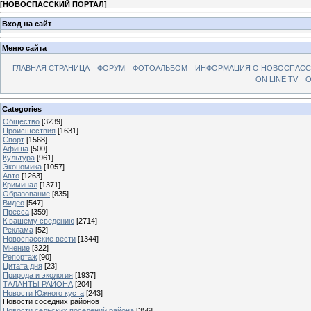
[
НОВОСПАССКИЙ ПОРТАЛ
]
Вход на сайт
Меню сайта
ГЛАВНАЯ СТРАНИЦА
ФОРУМ
ФОТОАЛЬБОМ
ИНФОРМАЦИЯ О НОВОСПАС
ON LINE TV
О
Categories
Общество
[3239]
Происшествия
[1631]
Спорт
[1568]
Афиша
[500]
Культура
[961]
Экономика
[1057]
Авто
[1263]
Криминал
[1371]
Образование
[835]
Видео
[547]
Пресса
[359]
К вашему сведению
[2714]
Реклама
[52]
Новоспасские вести
[1344]
Мнение
[322]
Репортаж
[90]
Цитата дня
[23]
Природа и экология
[1937]
ТАЛАНТЫ РАЙОНА
[204]
Новости Южного куста
[243]
Новости соседних районов
Новости сельских поселений района
[356]