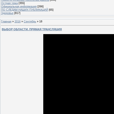
Острая тема
[355]
Официальная информация
[266]
ПО СЛЕДАМ НАШИХ ПУБЛИКАЦИЙ
[65]
Здоровье
[817]
Главная
»
2016
»
Сентябрь
»
18
ВЫБОР ОБЛАСТИ. ПРЯМАЯ ТРАНСЛЯЦИЯ