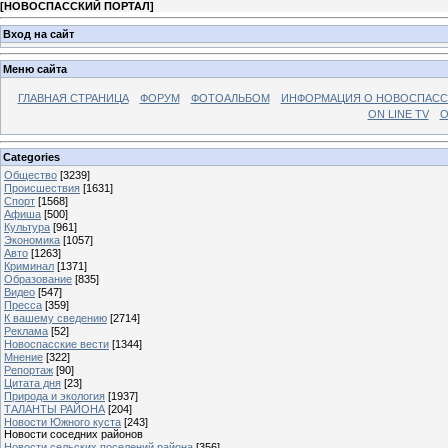
[
НОВОСПАССКИЙ ПОРТАЛ
]
Вход на сайт
Меню сайта
ГЛАВНАЯ СТРАНИЦА
ФОРУМ
ФОТОАЛЬБОМ
ИНФОРМАЦИЯ О НОВОСПАС
ON LINE TV
О
Categories
Общество
[3239]
Происшествия
[1631]
Спорт
[1568]
Афиша
[500]
Культура
[961]
Экономика
[1057]
Авто
[1263]
Криминал
[1371]
Образование
[835]
Видео
[547]
Пресса
[359]
К вашему сведению
[2714]
Реклама
[52]
Новоспасские вести
[1344]
Мнение
[322]
Репортаж
[90]
Цитата дня
[23]
Природа и экология
[1937]
ТАЛАНТЫ РАЙОНА
[204]
Новости Южного куста
[243]
Новости соседних районов
Новости сельских поселений района
[356]