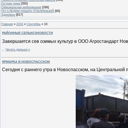
Острая тема
[355]
Официальная информация
[266]
ПО СЛЕДАМ НАШИХ ПУБЛИКАЦИЙ
[65]
Здоровье
[817]
Главная
»
2016
»
Сентябрь
»
10
РАЙОННЫЕ СЕЛЬХОЗНОВОСТИ
Завершается сев озимых культур в ООО Агростандарт Нов
...
Читать дальше »
ЯРМАРКА В НОВОСПАССКОМ
Сегодня с раннего утра в Новоспасском, на Центральной