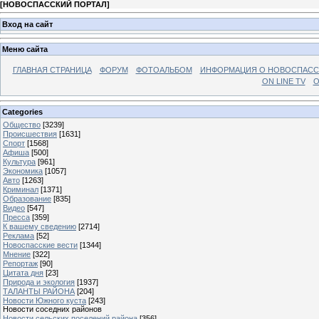
[
НОВОСПАССКИЙ ПОРТАЛ
]
Вход на сайт
Меню сайта
ГЛАВНАЯ СТРАНИЦА
ФОРУМ
ФОТОАЛЬБОМ
ИНФОРМАЦИЯ О НОВОСПАС
ON LINE TV
О
Categories
Общество
[3239]
Происшествия
[1631]
Спорт
[1568]
Афиша
[500]
Культура
[961]
Экономика
[1057]
Авто
[1263]
Криминал
[1371]
Образование
[835]
Видео
[547]
Пресса
[359]
К вашему сведению
[2714]
Реклама
[52]
Новоспасские вести
[1344]
Мнение
[322]
Репортаж
[90]
Цитата дня
[23]
Природа и экология
[1937]
ТАЛАНТЫ РАЙОНА
[204]
Новости Южного куста
[243]
Новости соседних районов
Новости сельских поселений района
[356]