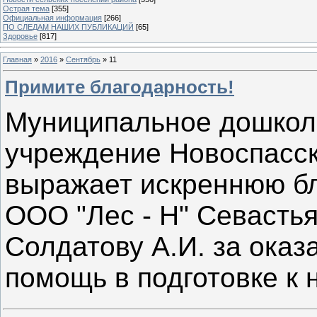
Острая тема
[355]
Официальная информация
[266]
ПО СЛЕДАМ НАШИХ ПУБЛИКАЦИЙ
[65]
Здоровье
[817]
Главная
»
2016
»
Сентябрь
»
11
Примите благодарность!
Муниципальное дошкол
учреждение Новоспасск
выражает искреннюю бл
ООО "Лес - Н" Севастья
Солдатову А.И. за ока
помощь в подготовке к