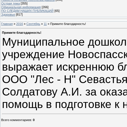
Острая тема
[355]
Официальная информация
[266]
ПО СЛЕДАМ НАШИХ ПУБЛИКАЦИЙ
[65]
Здоровье
[817]
Главная
»
2016
»
Сентябрь
»
11
» Примите благодарность!
Примите благодарность!
Муниципальное дошкол
учреждение Новоспасск
выражает искреннюю бл
ООО "Лес - Н" Севастья
Солдатову А.И. за ока
помощь в подготовке к 
Всего комментариев
:
0