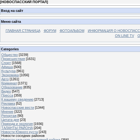
[
НОВОСПАССКИЙ ПОРТАЛ
]
Вход на сайт
Меню сайта
ГЛАВНАЯ СТРАНИЦА
ФОРУМ
ФОТОАЛЬБОМ
ИНФОРМАЦИЯ О НОВОСПАС
ON LINE TV
О
Categories
Общество
[3239]
Происшествия
[1631]
Спорт
[1568]
Афиша
[500]
Культура
[961]
Экономика
[1056]
Авто
[1261]
Криминал
[1371]
Образование
[835]
Видео
[547]
Пресса
[359]
К вашему сведению
[2713]
Реклама
[52]
Новоспасские вести
[1344]
Мнение
[322]
Репортаж
[90]
Цитата дня
[23]
Природа и экология
[1936]
ТАЛАНТЫ РАЙОНА
[204]
Новости Южного куста
[243]
Новости соседних районов
Новости сельских поселений района
[356]