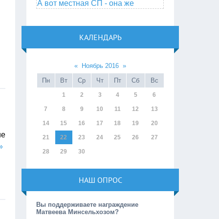
А вот местная СП - она же
КАЛЕНДАРЬ
«
Ноябрь 2016
»
Пн
Вт
Ср
Чт
Пт
Сб
Вс
1
2
3
4
5
6
7
8
9
10
11
12
13
14
15
16
17
18
19
20
ие
21
22
23
24
25
26
27
»
28
29
30
НАШ ОПРОС
Вы поддерживаете награждение
Матвеева Минсельхозом?