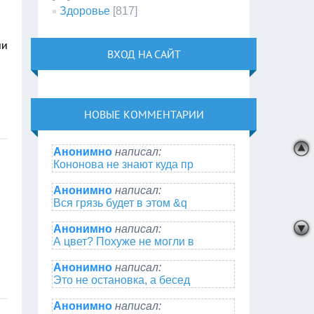
Здоровье
[817]
ии
ВХОД НА САЙТ
НОВЫЕ КОММЕНТАРИИ
Анонимно
написал:
Кононова не знают куда пр
Анонимно
написал:
Вся грязь будет в этом &q
Анонимно
написал:
А цвет? Похуже не могли в
Анонимно
написал:
Это не остановка, а бесед
Анонимно
написал: