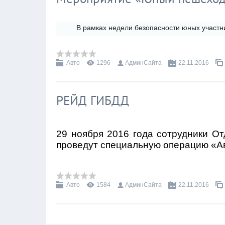
В рамках недели безопасности юных участн
Авто
1296
АдминСайта
22.11.2016
РЕЙД ГИБДД
29 ноября 2016 года сотрудники
От
проведут специальную операцию «А
Авто
1584
АдминСайта
22.11.2016