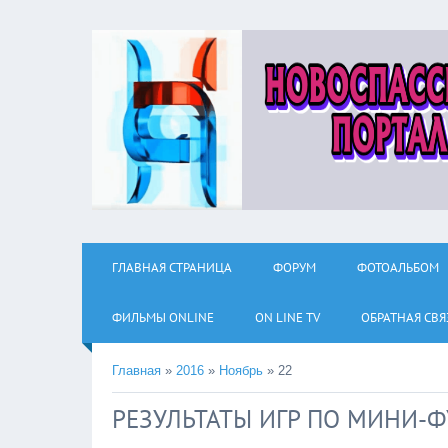
ГЛАВНАЯ СТРАНИЦА
ФОРУМ
ФОТОАЛЬБОМ
ФИЛЬМЫ ОNLINE
ON LINE TV
ОБРАТНАЯ СВЯ
Главная
»
2016
»
Ноябрь
»
22
РЕЗУЛЬТАТЫ ИГР ПО МИНИ-