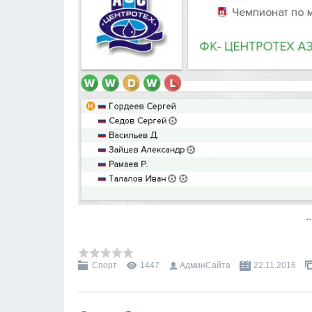
.
Спорт
1447
АдминСайта
22.11.2016