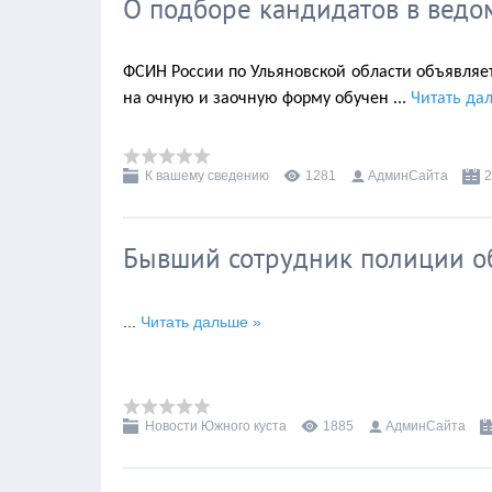
О подборе кандидатов в вед
ФСИН России по Ульяновской области объявляе
на очную и заочную форму обучен
...
Читать да
К вашему сведению
1281
АдминСайта
2
Бывший сотрудник полиции об
...
Читать дальше »
Новости Южного куста
1885
АдминСайта