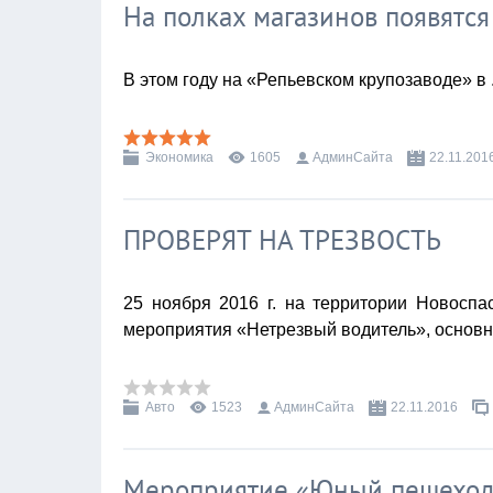
На полках магазинов появятся
В этом году на «Репьевском крупозаводе» в
Экономика
1605
АдминСайта
22.11.201
ПРОВЕРЯТ НА ТРЕЗВОСТЬ
25 ноября 2016 г. на территории Новоспа
мероприятия «Нетрезвый водитель», основ
Авто
1523
АдминСайта
22.11.2016
Мероприятие «Юный пешехо