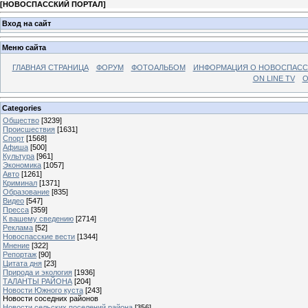
[
НОВОСПАССКИЙ ПОРТАЛ
]
Вход на сайт
Меню сайта
ГЛАВНАЯ СТРАНИЦА
ФОРУМ
ФОТОАЛЬБОМ
ИНФОРМАЦИЯ О НОВОСПАС
ON LINE TV
О
Categories
Общество
[3239]
Происшествия
[1631]
Спорт
[1568]
Афиша
[500]
Культура
[961]
Экономика
[1057]
Авто
[1261]
Криминал
[1371]
Образование
[835]
Видео
[547]
Пресса
[359]
К вашему сведению
[2714]
Реклама
[52]
Новоспасские вести
[1344]
Мнение
[322]
Репортаж
[90]
Цитата дня
[23]
Природа и экология
[1936]
ТАЛАНТЫ РАЙОНА
[204]
Новости Южного куста
[243]
Новости соседних районов
Новости сельских поселений района
[356]