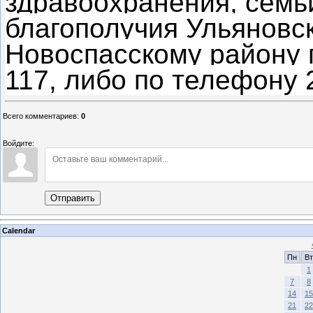
здравоохранения, семь
благополучия Ульяновс
Новоспасскому району п
117, либо по телефону 
Всего комментариев
:
0
Войдите:
Отправить
Calendar
Пн
Вт
1
7
8
14
15
21
22