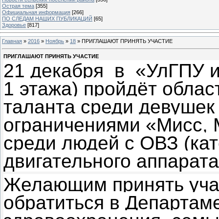
Острая тема
[355]
Официальная информация
[266]
ПО СЛЕДАМ НАШИХ ПУБЛИКАЦИЙ
[65]
Здоровье
[817]
Главная
»
2016
»
Ноябрь
»
18
» ПРИГЛАШАЮТ ПРИНЯТЬ УЧАСТИЕ
ПРИГЛАШАЮТ ПРИНЯТЬ УЧАСТИЕ
21 декабря в «УлГПУ им
1 этажа) пройдёт облас
таланта среди девушек
ограничениями «Мисс, 
среди людей с ОВЗ (кат
двигательного аппарата
Желающим принять учас
обратиться в Департам