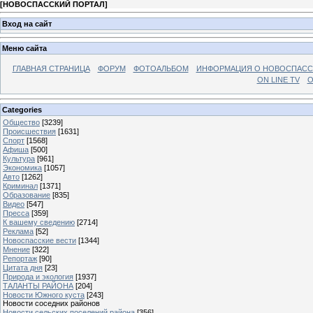
[
НОВОСПАССКИЙ ПОРТАЛ
]
Вход на сайт
Меню сайта
ГЛАВНАЯ СТРАНИЦА
ФОРУМ
ФОТОАЛЬБОМ
ИНФОРМАЦИЯ О НОВОСПАС
ON LINE TV
О
Categories
Общество
[3239]
Происшествия
[1631]
Спорт
[1568]
Афиша
[500]
Культура
[961]
Экономика
[1057]
Авто
[1262]
Криминал
[1371]
Образование
[835]
Видео
[547]
Пресса
[359]
К вашему сведению
[2714]
Реклама
[52]
Новоспасские вести
[1344]
Мнение
[322]
Репортаж
[90]
Цитата дня
[23]
Природа и экология
[1937]
ТАЛАНТЫ РАЙОНА
[204]
Новости Южного куста
[243]
Новости соседних районов
Новости сельских поселений района
[356]