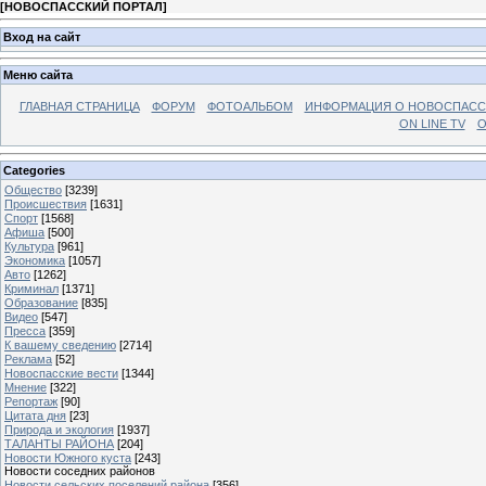
[
НОВОСПАССКИЙ ПОРТАЛ
]
Вход на сайт
Меню сайта
ГЛАВНАЯ СТРАНИЦА
ФОРУМ
ФОТОАЛЬБОМ
ИНФОРМАЦИЯ О НОВОСПАС
ON LINE TV
О
Categories
Общество
[3239]
Происшествия
[1631]
Спорт
[1568]
Афиша
[500]
Культура
[961]
Экономика
[1057]
Авто
[1262]
Криминал
[1371]
Образование
[835]
Видео
[547]
Пресса
[359]
К вашему сведению
[2714]
Реклама
[52]
Новоспасские вести
[1344]
Мнение
[322]
Репортаж
[90]
Цитата дня
[23]
Природа и экология
[1937]
ТАЛАНТЫ РАЙОНА
[204]
Новости Южного куста
[243]
Новости соседних районов
Новости сельских поселений района
[356]