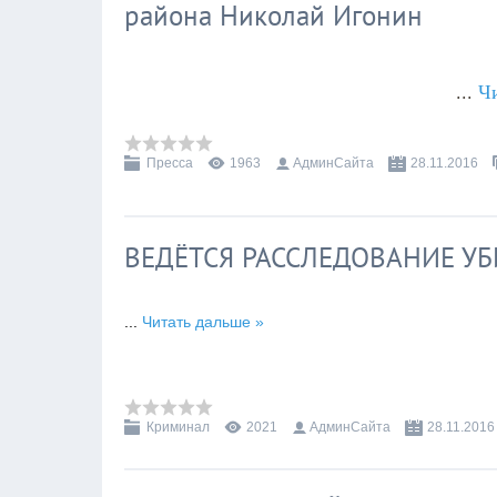
района Николай Игонин
...
Ч
Пресса
1963
АдминСайта
28.11.2016
ВЕДЁТСЯ РАССЛЕДОВАНИЕ У
...
Читать дальше »
Криминал
2021
АдминСайта
28.11.2016