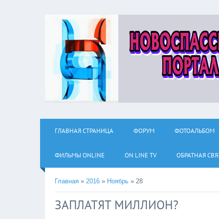
ГЛАВНАЯ СТРАНИЦА
ФОРУМ
ФОТОАЛЬБОМ
ФИЛЬМЫ ОNLINE
ON LINE TV
ОБРАТНАЯ СВЯ
Главная
»
2016
»
Ноябрь
»
28
ЗАПЛАТЯТ МИЛЛИОН?