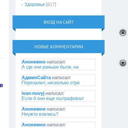
Здоровье
[817]
ВХОД НА САЙТ
НОВЫЕ КОММЕНТАРИИ
Анонимно
написал:
А где они раньше были, на
АдминСайта
написал:
Перезалил, несколько отре
в
ivan-novyj
написал:
Если б они еще оштрафовал
Анонимно
написал:
Неужто взялись?
Анонимно
написал: