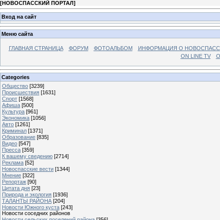
[
НОВОСПАССКИЙ ПОРТАЛ
]
Вход на сайт
Меню сайта
ГЛАВНАЯ СТРАНИЦА
ФОРУМ
ФОТОАЛЬБОМ
ИНФОРМАЦИЯ О НОВОСПАС
ON LINE TV
О
Categories
Общество
[3239]
Происшествия
[1631]
Спорт
[1568]
Афиша
[500]
Культура
[961]
Экономика
[1056]
Авто
[1261]
Криминал
[1371]
Образование
[835]
Видео
[547]
Пресса
[359]
К вашему сведению
[2714]
Реклама
[52]
Новоспасские вести
[1344]
Мнение
[322]
Репортаж
[90]
Цитата дня
[23]
Природа и экология
[1936]
ТАЛАНТЫ РАЙОНА
[204]
Новости Южного куста
[243]
Новости соседних районов
Новости сельских поселений района
[356]