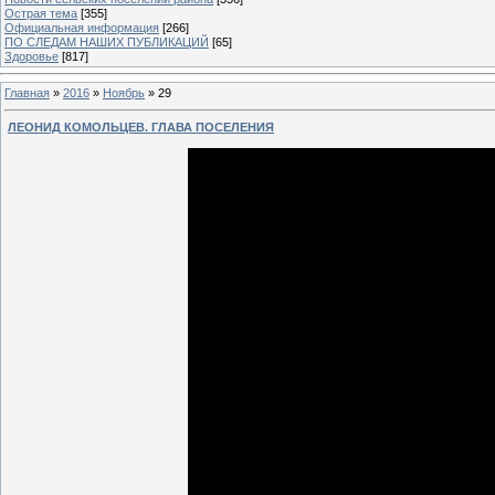
Острая тема
[355]
Официальная информация
[266]
ПО СЛЕДАМ НАШИХ ПУБЛИКАЦИЙ
[65]
Здоровье
[817]
Главная
»
2016
»
Ноябрь
»
29
ЛЕОНИД КОМОЛЬЦЕВ. ГЛАВА ПОСЕЛЕНИЯ