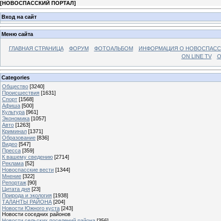
[
НОВОСПАССКИЙ ПОРТАЛ
]
Вход на сайт
Меню сайта
ГЛАВНАЯ СТРАНИЦА
ФОРУМ
ФОТОАЛЬБОМ
ИНФОРМАЦИЯ О НОВОСПАС
ON LINE TV
О
Categories
Общество
[3240]
Происшествия
[1631]
Спорт
[1568]
Афиша
[500]
Культура
[961]
Экономика
[1057]
Авто
[1263]
Криминал
[1371]
Образование
[836]
Видео
[547]
Пресса
[359]
К вашему сведению
[2714]
Реклама
[52]
Новоспасские вести
[1344]
Мнение
[322]
Репортаж
[90]
Цитата дня
[23]
Природа и экология
[1938]
ТАЛАНТЫ РАЙОНА
[204]
Новости Южного куста
[243]
Новости соседних районов
Новости сельских поселений района
[356]