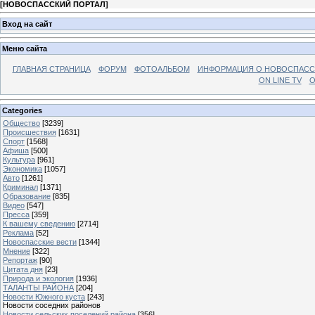
[
НОВОСПАССКИЙ ПОРТАЛ
]
Вход на сайт
Меню сайта
ГЛАВНАЯ СТРАНИЦА
ФОРУМ
ФОТОАЛЬБОМ
ИНФОРМАЦИЯ О НОВОСПАС
ON LINE TV
О
Categories
Общество
[3239]
Происшествия
[1631]
Спорт
[1568]
Афиша
[500]
Культура
[961]
Экономика
[1057]
Авто
[1261]
Криминал
[1371]
Образование
[835]
Видео
[547]
Пресса
[359]
К вашему сведению
[2714]
Реклама
[52]
Новоспасские вести
[1344]
Мнение
[322]
Репортаж
[90]
Цитата дня
[23]
Природа и экология
[1936]
ТАЛАНТЫ РАЙОНА
[204]
Новости Южного куста
[243]
Новости соседних районов
Новости сельских поселений района
[356]