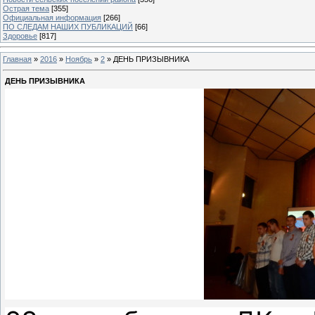
Острая тема
[355]
Официальная информация
[266]
ПО СЛЕДАМ НАШИХ ПУБЛИКАЦИЙ
[66]
Здоровье
[817]
Главная
»
2016
»
Ноябрь
»
2
» ДЕНЬ ПРИЗЫВНИКА
ДЕНЬ ПРИЗЫВНИКА