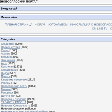
[
НОВОСПАССКИЙ ПОРТАЛ
]
Вход на сайт
Меню сайта
ГЛАВНАЯ СТРАНИЦА
ФОРУМ
ФОТОАЛЬБОМ
ИНФОРМАЦИЯ О НОВОСПАС
ON LINE TV
О
Categories
Общество
[3240]
Происшествия
[1632]
Спорт
[1568]
Афиша
[500]
Культура
[961]
Экономика
[1058]
Авто
[1263]
Криминал
[1371]
Образование
[836]
Видео
[547]
Пресса
[359]
К вашему сведению
[2714]
Реклама
[52]
Новоспасские вести
[1344]
Мнение
[322]
Репортаж
[90]
Цитата дня
[23]
Природа и экология
[1939]
ТАЛАНТЫ РАЙОНА
[204]
Новости Южного куста
[243]
Новости соседних районов
Новости сельских поселений района
[356]