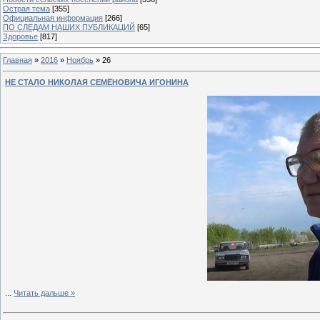
Острая тема
[355]
Официальная информация
[266]
ПО СЛЕДАМ НАШИХ ПУБЛИКАЦИЙ
[65]
Здоровье
[817]
Главная
»
2016
»
Ноябрь
»
26
НЕ СТАЛО НИКОЛАЯ СЕМЁНОВИЧА ИГОНИНА
...
Читать дальше »