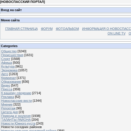
[
НОВОСПАССКИЙ ПОРТАЛ
]
Вход на сайт
Меню сайта
ГЛАВНАЯ СТРАНИЦА
ФОРУМ
ФОТОАЛЬБОМ
ИНФОРМАЦИЯ О НОВОСПАС
ON LINE TV
О
Categories
Общество
[3240]
Происшествия
[1631]
Спорт
[1568]
Афиша
[500]
Культура
[961]
Экономика
[1057]
Авто
[1263]
Криминал
[1371]
Образование
[836]
Видео
[547]
Пресса
[359]
К вашему сведению
[2714]
Реклама
[52]
Новоспасские вести
[1344]
Мнение
[322]
Репортаж
[90]
Цитата дня
[23]
Природа и экология
[1938]
ТАЛАНТЫ РАЙОНА
[204]
Новости Южного куста
[243]
Новости соседних районов
Новости сельских поселений района
[356]