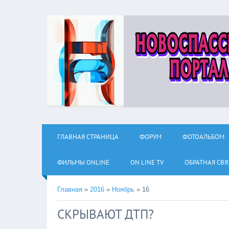
ГЛАВНАЯ СТРАНИЦА
ФОРУМ
ФОТОАЛЬБОМ
ФИЛЬМЫ ОNLINE
ON LINE TV
ОБРАТНАЯ СВЯ
Главная
»
2016
»
Ноябрь
»
16
СКРЫВАЮТ ДТП?