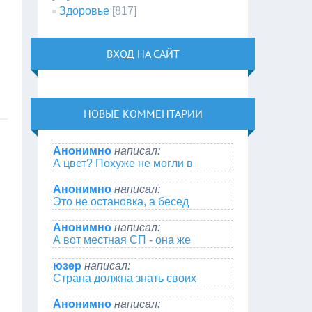
Здоровье
[817]
ВХОД НА САЙТ
НОВЫЕ КОММЕНТАРИИ
Анонимно
написал:
А цвет? Похуже не могли в
Анонимно
написал:
Это не остановка, а бесед
Анонимно
написал:
А вот местная СП - она же
юзер
написал:
Страна должна знать своих
Анонимно
написал: