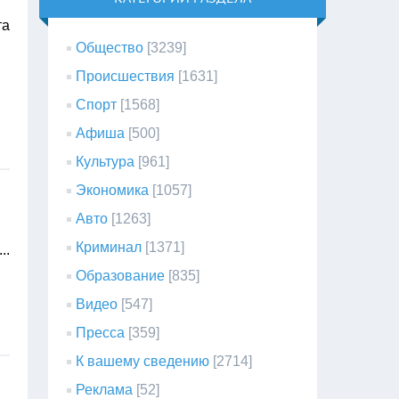
та
Общество
[3239]
Происшествия
[1631]
Спорт
[1568]
Афиша
[500]
Культура
[961]
Экономика
[1057]
Авто
[1263]
Криминал
[1371]
...
Образование
[835]
Видео
[547]
Пресса
[359]
К вашему сведению
[2714]
Реклама
[52]