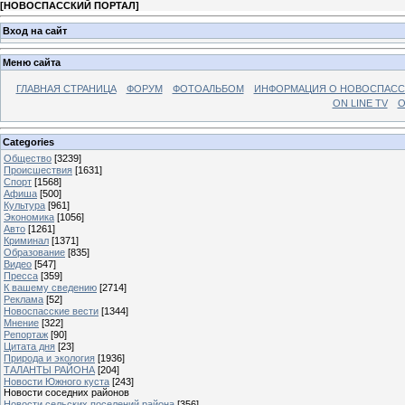
[
НОВОСПАССКИЙ ПОРТАЛ
]
Вход на сайт
Меню сайта
ГЛАВНАЯ СТРАНИЦА
ФОРУМ
ФОТОАЛЬБОМ
ИНФОРМАЦИЯ О НОВОСПАС
ON LINE TV
О
Categories
Общество
[3239]
Происшествия
[1631]
Спорт
[1568]
Афиша
[500]
Культура
[961]
Экономика
[1056]
Авто
[1261]
Криминал
[1371]
Образование
[835]
Видео
[547]
Пресса
[359]
К вашему сведению
[2714]
Реклама
[52]
Новоспасские вести
[1344]
Мнение
[322]
Репортаж
[90]
Цитата дня
[23]
Природа и экология
[1936]
ТАЛАНТЫ РАЙОНА
[204]
Новости Южного куста
[243]
Новости соседних районов
Новости сельских поселений района
[356]