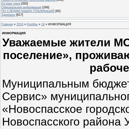
Острая тема
[355]
Официальная информация
[266]
ПО СЛЕДАМ НАШИХ ПУБЛИКАЦИЙ
[65]
Здоровье
[817]
Главная
»
2016
»
Ноябрь
»
16
» ИНФОРМАЦИЯ
ИНФОРМАЦИЯ
Уважаемые жители МО
поселение», прожива
рабоче
Муниципальным бюдже
Сервис» муниципально
«Новоспасское городск
Новоспасского района У