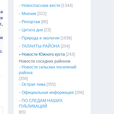
Новоспасские вести
[1344]
 и
Мнение
[322]
ти
Репортаж
[90]
.,
Цитата дня
[23]
ла
Природа и экология
[1936]
ТАЛАНТЫ РАЙОНА
[204]
о.
Новости Южного куста
[243]
Новости соседних районов
Новости сельских поселений
района
[356]
Острая тема
[355]
Официальная информация
[266]
ПО СЛЕДАМ НАШИХ
ПУБЛИКАЦИЙ
[65]