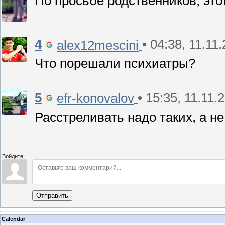
По просьбе родственников, это
4
• 04:38, 11.11
alex12mescini
Что порешали психиатры?
5
• 15:35, 11.11.
efr-konovalov
Расстреливать надо таких, а не
Войдите:
Отправить
Calendar