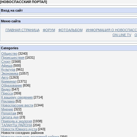
[
НОВОСПАССКИЙ ПОРТАЛ
]
Вход на сайт
Меню сайта
ГЛАВНАЯ СТРАНИЦА
ФОРУМ
ФОТОАЛЬБОМ
ИНФОРМАЦИЯ О НОВОСПАС
ON LINE TV
О
Categories
Общество
[3240]
Происшествия
[1631]
Спорт
[1568]
Афиша
[500]
Культура
[961]
Экономика
[1057]
Авто
[1263]
Криминал
[1371]
Образование
[836]
Видео
[547]
Пресса
[359]
К вашему сведению
[2714]
Реклама
[52]
Новоспасские вести
[1344]
Мнение
[322]
Репортаж
[90]
Цитата дня
[23]
Природа и экология
[1938]
ТАЛАНТЫ РАЙОНА
[204]
Новости Южного куста
[243]
Новости соседних районов
Новости сельских поселений района
[356]