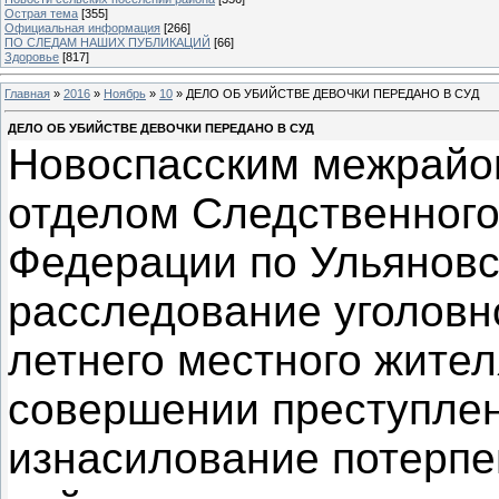
Острая тема
[355]
Официальная информация
[266]
ПО СЛЕДАМ НАШИХ ПУБЛИКАЦИЙ
[66]
Здоровье
[817]
Главная
»
2016
»
Ноябрь
»
10
» ДЕЛО ОБ УБИЙСТВЕ ДЕВОЧКИ ПЕРЕДАНО В СУД
ДЕЛО ОБ УБИЙСТВЕ ДЕВОЧКИ ПЕРЕДАНО В СУД
Новоспасским межрай
отделом Следственного
Федерации по Ульяновс
расследование уголовн
летнего местного жител
совершении преступлен
изнасилование потерпе