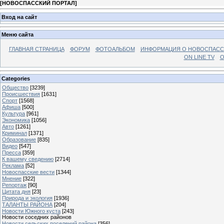
[
НОВОСПАССКИЙ ПОРТАЛ
]
Вход на сайт
Меню сайта
ГЛАВНАЯ СТРАНИЦА
ФОРУМ
ФОТОАЛЬБОМ
ИНФОРМАЦИЯ О НОВОСПАС
ON LINE TV
О
Categories
Общество
[3239]
Происшествия
[1631]
Спорт
[1568]
Афиша
[500]
Культура
[961]
Экономика
[1056]
Авто
[1261]
Криминал
[1371]
Образование
[835]
Видео
[547]
Пресса
[359]
К вашему сведению
[2714]
Реклама
[52]
Новоспасские вести
[1344]
Мнение
[322]
Репортаж
[90]
Цитата дня
[23]
Природа и экология
[1936]
ТАЛАНТЫ РАЙОНА
[204]
Новости Южного куста
[243]
Новости соседних районов
Новости сельских поселений района
[356]