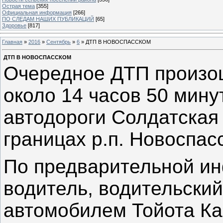
Острая тема
[355]
Официальная информация
[266]
ПО СЛЕДАМ НАШИХ ПУБЛИКАЦИЙ
[65]
Здоровье
[817]
Главная
»
2016
»
Сентябрь
»
6
» ДТП В НОВОСПАССКОМ
ДТП В НОВОСПАССКОМ
Очередное ДТП произош
около 14 часов 50 мину
автодороги Солдатская
границах р.п. Новоспас
По предварительной и
водитель, водительский
автомобилем Тойота Ка