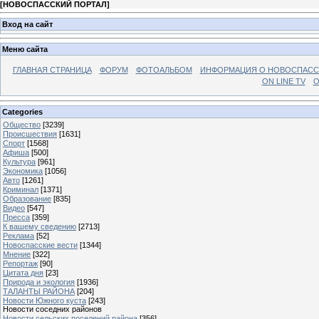
[
НОВОСПАССКИЙ ПОРТАЛ
]
Вход на сайт
Меню сайта
ГЛАВНАЯ СТРАНИЦА
ФОРУМ
ФОТОАЛЬБОМ
ИНФОРМАЦИЯ О НОВОСПАС
ON LINE TV
О
Categories
Общество
[3239]
Происшествия
[1631]
Спорт
[1568]
Афиша
[500]
Культура
[961]
Экономика
[1056]
Авто
[1261]
Криминал
[1371]
Образование
[835]
Видео
[547]
Пресса
[359]
К вашему сведению
[2713]
Реклама
[52]
Новоспасские вести
[1344]
Мнение
[322]
Репортаж
[90]
Цитата дня
[23]
Природа и экология
[1936]
ТАЛАНТЫ РАЙОНА
[204]
Новости Южного куста
[243]
Новости соседних районов
Новости сельских поселений района
[356]