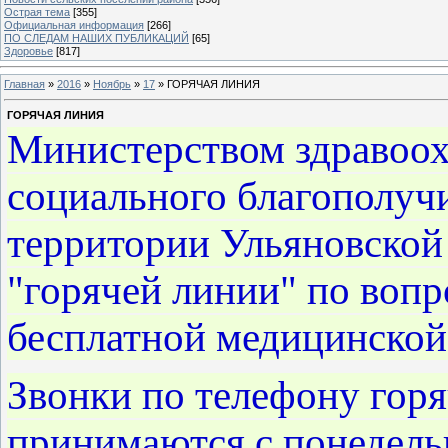
Острая тема
[355]
Официальная информация
[266]
ПО СЛЕДАМ НАШИХ ПУБЛИКАЦИЙ
[65]
Здоровье
[817]
Главная
»
2016
»
Ноябрь
»
17
» ГОРЯЧАЯ ЛИНИЯ
ГОРЯЧАЯ ЛИНИЯ
Министерством здравоох
социального благополучи
территории Ульяновской 
"горячей линии" по вопр
бесплатной медицинской
Звонки по телефону горя
принимаются с понедельн