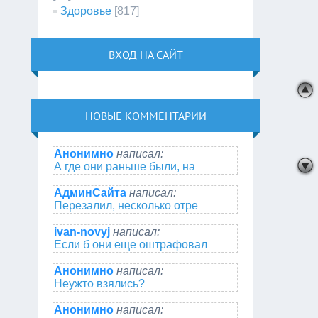
Здоровье
[817]
ВХОД НА САЙТ
НОВЫЕ КОММЕНТАРИИ
Анонимно
написал:
А где они раньше были, на
АдминСайта
написал:
Перезалил, несколько отре
ivan-novyj
написал:
Если б они еще оштрафовал
Анонимно
написал:
Неужто взялись?
Анонимно
написал: