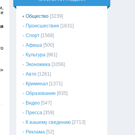
и,
 и
Общество
[3239]
Происшествия
[1631]
ля
Спорт
[1568]
Афиша
[500]
го
Культура
[961]
Экономика
[1056]
н»
Авто
[1261]
Криминал
[1371]
Образование
[835]
Видео
[547]
Пресса
[359]
К вашему сведению
[2713]
Реклама
[52]