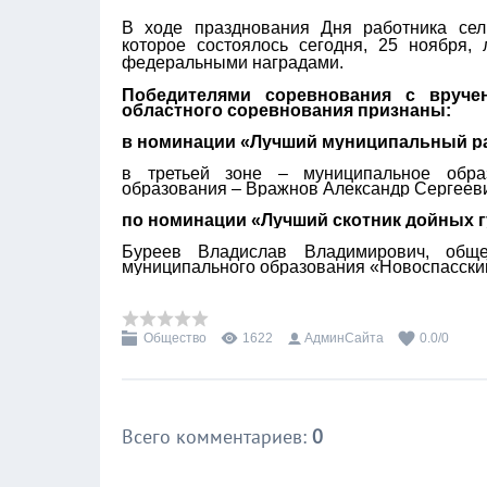
В ходе празднования Дня работника сел
которое состоялось сегодня, 25 ноября
федеральными наградами.
Победителями соревнования с вруче
областного соревнования признаны:
в номинации «Лучший муниципальный рай
в третьей зоне – муниципальное обра
образования – Вражнов Александр Сергееви
по номинации «Лучший скотник дойных 
Буреев Владислав Владимирович, обще
муниципального образования «Новоспасски
Общество
1622
АдминСайта
0.0
/
0
Всего комментариев
:
0