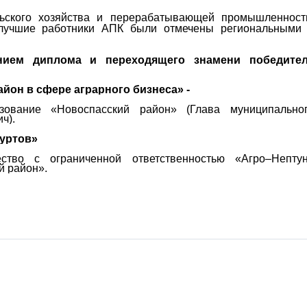
ьского хозяйства и перерабатывающей промышленност
, лучшие работники АПК были отмечены региональными
нием диплома и переходящего знамени победите
он в сфере аграрного бизнеса» -
зование «Новоспасский район» (Глава муниципально
ч).
гуртов»
ство с ограниченной ответственностью «Агро–Непту
й район».