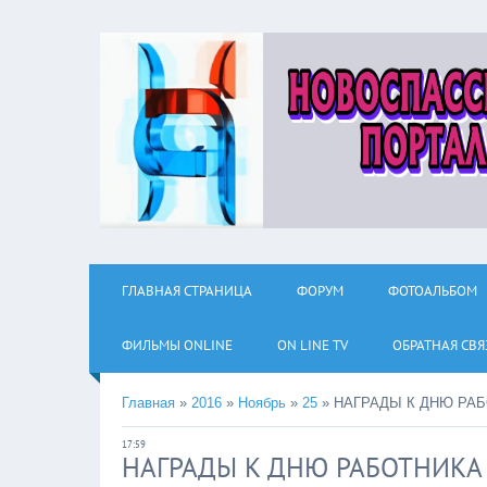
ГЛАВНАЯ СТРАНИЦА
ФОРУМ
ФОТОАЛЬБОМ
ФИЛЬМЫ ОNLINE
ON LINE TV
ОБРАТНАЯ СВЯ
Главная
»
2016
»
Ноябрь
»
25
»
НАГРАДЫ К ДНЮ РА
17:59
НАГРАДЫ К ДНЮ РАБОТНИКА