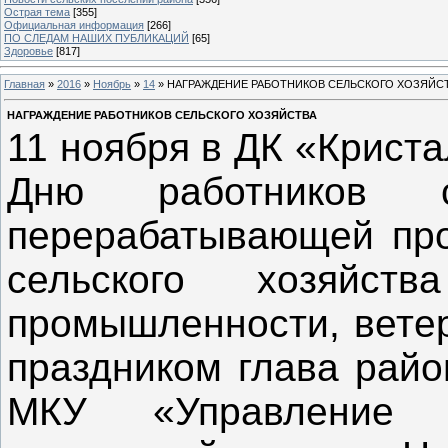
Острая тема
[355]
Официальная информация
[266]
ПО СЛЕДАМ НАШИХ ПУБЛИКАЦИЙ
[65]
Здоровье
[817]
Главная
»
2016
»
Ноябрь
»
14
» НАГРАЖДЕНИЕ РАБОТНИКОВ СЕЛЬСКОГО ХОЗЯЙС
НАГРАЖДЕНИЕ РАБОТНИКОВ СЕЛЬСКОГО ХОЗЯЙСТВА
11 ноября в ДК «Крист
Дню работников с
перерабатывающей пр
сельского хозяйст
промышленности, ветер
праздником глава райо
МКУ «Управление 