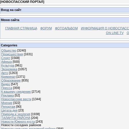
[
НОВОСПАССКИЙ ПОРТАЛ
]
Вход на сайт
Меню сайта
ГЛАВНАЯ СТРАНИЦА
ФОРУМ
ФОТОАЛЬБОМ
ИНФОРМАЦИЯ О НОВОСПАС
ON LINE TV
О
Categories
Общество
[3240]
Происшествия
[1631]
Спорт
[1568]
Афиша
[500]
Культура
[961]
Экономика
[1057]
Авто
[1263]
Криминал
[1371]
Образование
[835]
Видео
[547]
Пресса
[359]
К вашему сведению
[2714]
Реклама
[52]
Новоспасские вести
[1344]
Мнение
[322]
Репортаж
[90]
Цитата дня
[23]
Природа и экология
[1938]
ТАЛАНТЫ РАЙОНА
[204]
Новости Южного куста
[243]
Новости соседних районов
Новости сельских поселений района
[356]