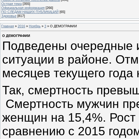
Острая тема
[355]
Официальная информация
[266]
ПО СЛЕДАМ НАШИХ ПУБЛИКАЦИЙ
[65]
Здоровье
[817]
Главная
»
2016
»
Ноябрь
»
3
» О ДЕМОГРАФИИ
О ДЕМОГРАФИИ
Подведены очередные 
ситуации в районе. Отм
месяцев текущего года 
Так, смертность превы
Смертность мужчин пр
женщин на 15,4%. Рост
сравнению с 2015 годо