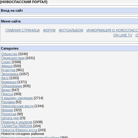
[
НОВОСПАССКИЙ ПОРТАЛ
]
Вход на сайт
Меню сайта
ГЛАВНАЯ СТРАНИЦА
ФОРУМ
ФОТОАЛЬБОМ
ИНФОРМАЦИЯ О НОВОСПАС
ON LINE TV
О
Categories
Общество
[3240]
Происшествия
[1631]
Спорт
[1568]
Афиша
[500]
Культура
[961]
Экономика
[1057]
Авто
[1263]
Криминал
[1371]
Образование
[835]
Видео
[547]
Пресса
[359]
К вашему сведению
[2714]
Реклама
[52]
Новоспасские вести
[1344]
Мнение
[322]
Репортаж
[90]
Цитата дня
[23]
Природа и экология
[1938]
ТАЛАНТЫ РАЙОНА
[204]
Новости Южного куста
[243]
Новости соседних районов
Новости сельских поселений района
[356]