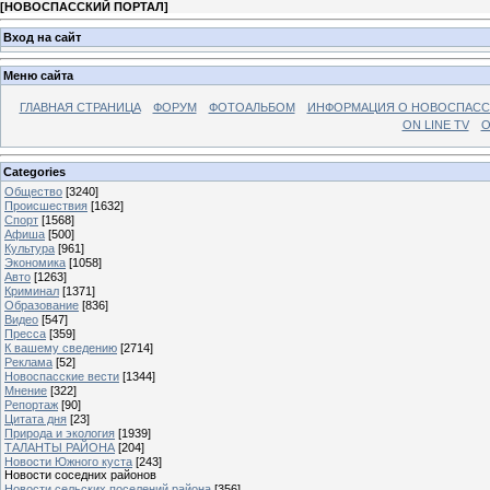
[
НОВОСПАССКИЙ ПОРТАЛ
]
Вход на сайт
Меню сайта
ГЛАВНАЯ СТРАНИЦА
ФОРУМ
ФОТОАЛЬБОМ
ИНФОРМАЦИЯ О НОВОСПАС
ON LINE TV
О
Categories
Общество
[3240]
Происшествия
[1632]
Спорт
[1568]
Афиша
[500]
Культура
[961]
Экономика
[1058]
Авто
[1263]
Криминал
[1371]
Образование
[836]
Видео
[547]
Пресса
[359]
К вашему сведению
[2714]
Реклама
[52]
Новоспасские вести
[1344]
Мнение
[322]
Репортаж
[90]
Цитата дня
[23]
Природа и экология
[1939]
ТАЛАНТЫ РАЙОНА
[204]
Новости Южного куста
[243]
Новости соседних районов
Новости сельских поселений района
[356]