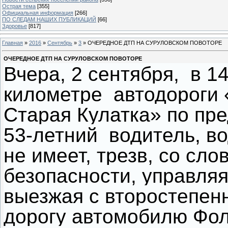
Острая тема
[355]
Официальная информация
[266]
ПО СЛЕДАМ НАШИХ ПУБЛИКАЦИЙ
[66]
Здоровье
[817]
Главная
»
2016
»
Сентябрь
»
3
» ОЧЕРЕДНОЕ ДТП НА СУРУЛОВСКОМ ПОВОТОРЕ
ОЧЕРЕДНОЕ ДТП НА СУРУЛОВСКОМ ПОВОТОРЕ
Вчера, 2 сентября, в 1
километре автодороги 
Старая Кулатка» по пр
53-летний водитель, в
не имеет, трезв, со сл
безопасности, управля
выезжая с второстепенн
дорогу автомобилю Фол