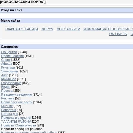
[
НОВОСПАССКИЙ ПОРТАЛ
]
Вход на сайт
Меню сайта
ГЛАВНАЯ СТРАНИЦА
ФОРУМ
ФОТОАЛЬБОМ
ИНФОРМАЦИЯ О НОВОСПАС
ON LINE TV
О
Categories
Общество
[3240]
Происшествия
[1631]
Спорт
[1568]
Афиша
[500]
Культура
[961]
Экономика
[1057]
Авто
[1263]
Криминал
[1371]
Образование
[836]
Видео
[547]
Пресса
[359]
К вашему сведению
[2714]
Реклама
[52]
Новоспасские вести
[1344]
Мнение
[322]
Репортаж
[90]
Цитата дня
[23]
Природа и экология
[1939]
ТАЛАНТЫ РАЙОНА
[204]
Новости Южного куста
[243]
Новости соседних районов
Новости сельских поселений района
[356]