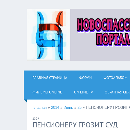
ГЛАВНАЯ СТРАНИЦА
ФОРУМ
ФОТОАЛЬБОМ
ФИЛЬМЫ ОNLINE
ON LINE TV
ОБРАТНАЯ СВЯ
Главная
»
2014
»
Июнь
»
25
»
ПЕНСИОНЕРУ ГРОЗИТ 
20:29
ПЕНСИОНЕРУ ГРОЗИТ СУД