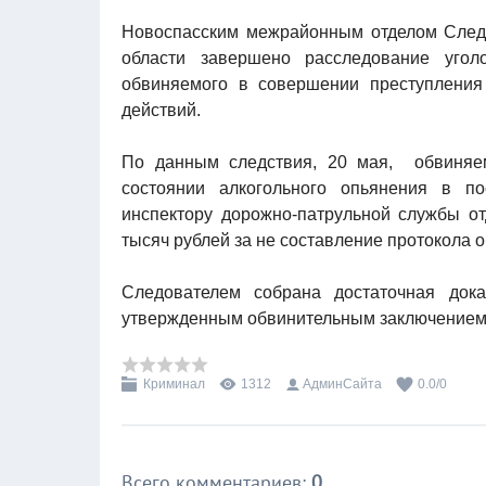
Новоспасским межрайонным отделом Следс
области завершено расследование угол
обвиняемого в совершении преступления
действий.
По данным следствия, 20 мая, обвиняе
состоянии алкогольного опьянения в по
инспектору дорожно-патрульной службы от
тысяч рублей за не составление протокола
Следователем собрана достаточная дока
утвержденным обвинительным заключением 
Криминал
1312
АдминСайта
0.0
/
0
Всего комментариев
:
0