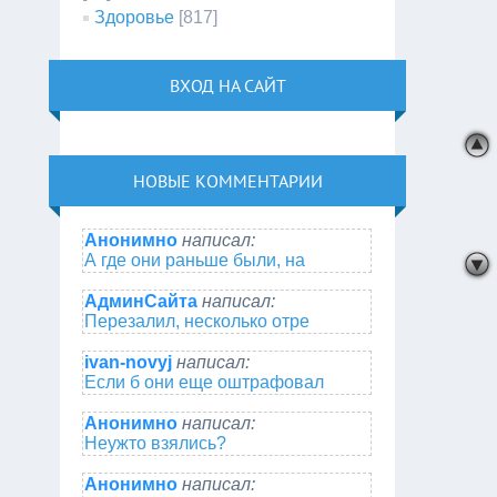
Здоровье
[817]
ВХОД НА САЙТ
НОВЫЕ КОММЕНТАРИИ
Анонимно
написал:
А где они раньше были, на
АдминСайта
написал:
Перезалил, несколько отре
ivan-novyj
написал:
Если б они еще оштрафовал
Анонимно
написал:
Неужто взялись?
Анонимно
написал: