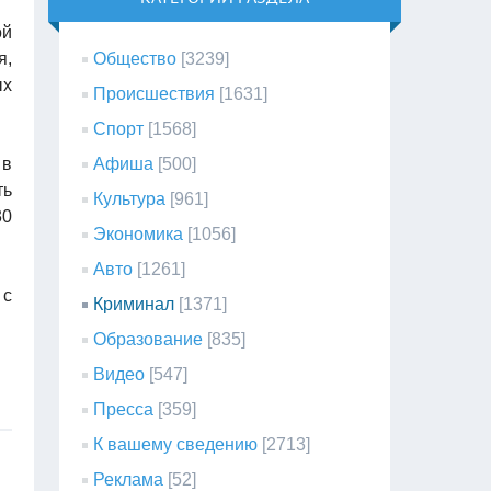
ой
я,
Общество
[3239]
ых
Происшествия
[1631]
Спорт
[1568]
 в
Афиша
[500]
ть
Культура
[961]
30
Экономика
[1056]
Авто
[1261]
 с
Криминал
[1371]
Образование
[835]
Видео
[547]
Пресса
[359]
К вашему сведению
[2713]
Реклама
[52]